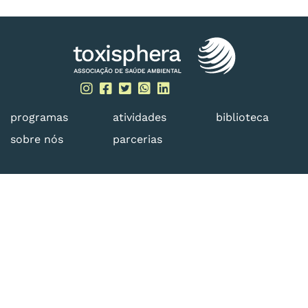
Skip
to
content
programas
atividades
biblioteca
sobre nós
parcerias