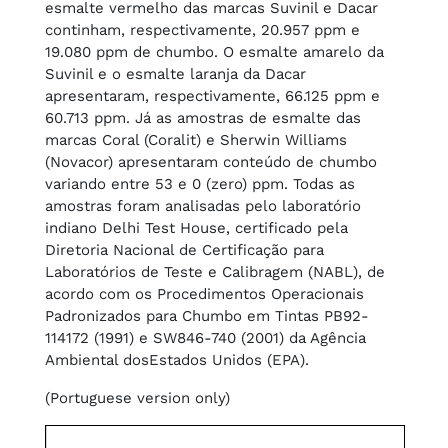
esmalte vermelho das marcas Suvinil e Dacar
continham, respectivamente, 20.957 ppm e
19.080 ppm de chumbo. O esmalte amarelo da
Suvinil e o esmalte laranja da Dacar
apresentaram, respectivamente, 66.125 ppm e
60.713 ppm. Já as amostras de esmalte das
marcas Coral (Coralit) e Sherwin Williams
(Novacor) apresentaram conteúdo de chumbo
variando entre 53 e 0 (zero) ppm. Todas as
amostras foram analisadas pelo laboratório
indiano Delhi Test House, certificado pela
Diretoria Nacional de Certificação para
Laboratórios de Teste e Calibragem (NABL), de
acordo com os Procedimentos Operacionais
Padronizados para Chumbo em Tintas PB92-
114172 (1991) e SW846-740 (2001) da Agência
Ambiental dosEstados Unidos (EPA).
(Portuguese version only)