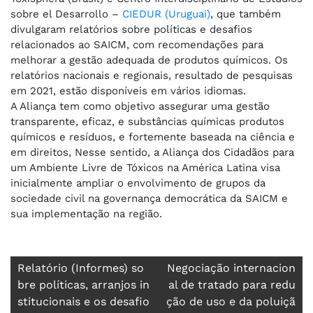
sobre el Desarrollo –
CIEDUR (Uruguai)
, que também
divulgaram relatórios sobre políticas e desafios
relacionados ao SAICM, com recomendações para
melhorar a gestão adequada de produtos químicos. Os
relatórios nacionais e regionais, resultado de pesquisas
em 2021, estão disponíveis em vários idiomas.
A Aliança tem como objetivo assegurar uma gestão
transparente, eficaz, e substâncias químicas produtos
químicos e resíduos, e fortemente baseada na ciência e
em direitos, Nesse sentido, a Aliança dos Cidadãos para
um Ambiente Livre de Tóxicos na América Latina visa
inicialmente ampliar o envolvimento de grupos da
sociedade civil na governança democrática da SAICM e
sua implementação na região.
Navegação
Relatório (Informes) so
Negociação internacion
bre políticas, arranjos in
al de tratado para redu
de
stitucionais e os desafio
ção de uso e da poluiçã