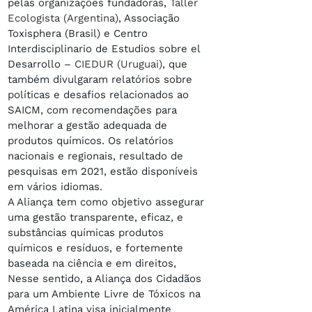
pelas organizações fundadoras,
Taller
Ecologista (Argentina)
, Associação
Toxisphera (Brasil) e Centro
Interdisciplinario de Estudios sobre el
Desarrollo –
CIEDUR (Uruguai)
, que
também divulgaram relatórios sobre
políticas e desafios relacionados ao
SAICM, com recomendações para
melhorar a gestão adequada de
produtos químicos. Os relatórios
nacionais e regionais, resultado de
pesquisas em 2021, estão disponíveis
em vários idiomas.
A Aliança tem como objetivo assegurar
uma gestão transparente, eficaz, e
substâncias químicas produtos
químicos e resíduos, e fortemente
baseada na ciência e em direitos,
Nesse sentido, a Aliança dos Cidadãos
para um Ambiente Livre de Tóxicos na
América Latina visa inicialmente