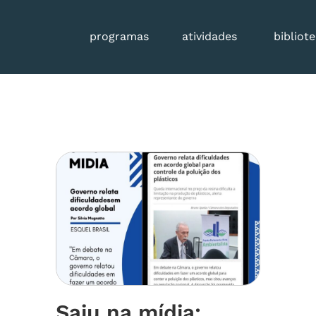
programas
atividades
bibliot
Saiu na mídia: