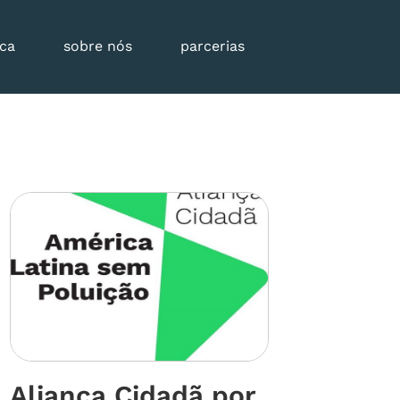
eca
sobre nós
parcerias
Aliança Cidadã por